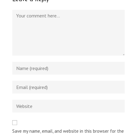
Comment
Enter
your
name
Enter
or
your
username
email
Enter
to
address
your
comment
to
website
comment
URL
Save my name, email, and website in this browser for the
(optional)