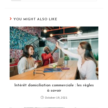
in
a
new
window
YOU MIGHT ALSO LIKE
Intérêt domiciliation commerciale : les règles
à savoir
October 19, 2021