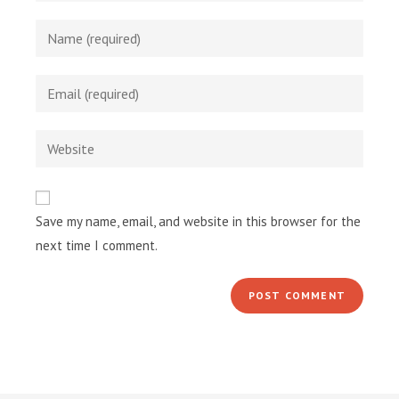
Enter
your
name
Enter
or
your
username
email
Enter
to
address
your
comment
to
website
comment
URL
Save my name, email, and website in this browser for the
(optional)
next time I comment.