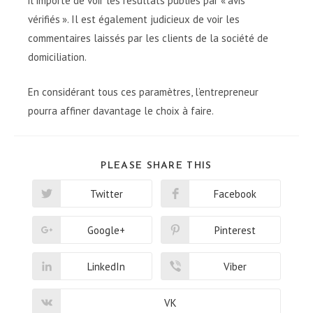
il importe de voir les résultats publiés par « avis
vérifiés ». Il est également judicieux de voir les
commentaires laissés par les clients de la société de
domiciliation.
En considérant tous ces paramètres, l’entrepreneur
pourra affiner davantage le choix à faire.
SHARE
PLEASE SHARE THIS
THIS
CONTENT
Twitter
Facebook
Opens
Opens
in
in
a
a
new
new
Google+
Pinterest
Opens
Opens
window
window
in
in
a
a
new
new
LinkedIn
Viber
Opens
Opens
window
window
in
in
a
a
new
new
VK
Opens
window
window